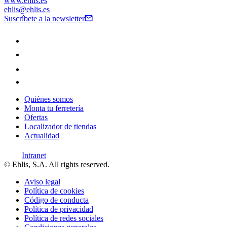
www.ehlis.es
ehlis@ehlis.es
Suscríbete a la newsletter
Quiénes somos
Monta tu ferretería
Ofertas
Localizador de tiendas
Actualidad
Intranet
© Ehlis, S.A. All rights reserved.
Aviso legal
Política de cookies
Código de conducta
Política de privacidad
Política de redes sociales