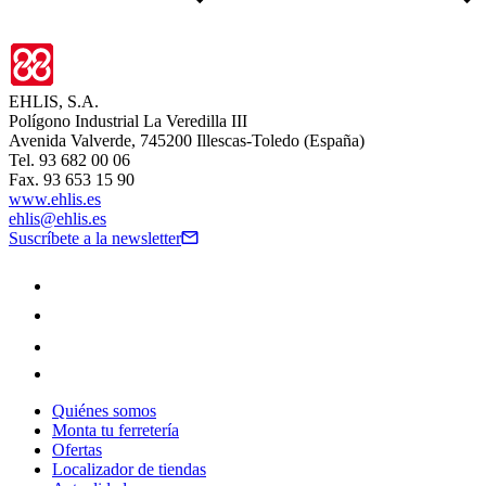
EHLIS, S.A.
Polígono Industrial La Veredilla III
Avenida Valverde, 745200 Illescas-Toledo (España)
Tel. 93 682 00 06
Fax. 93 653 15 90
www.ehlis.es
ehlis@ehlis.es
Suscríbete a la newsletter
Quiénes somos
Monta tu ferretería
Ofertas
Localizador de tiendas