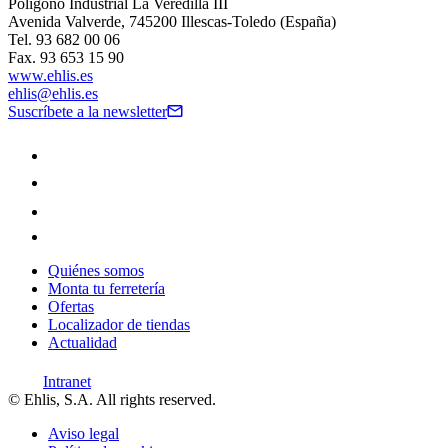
Polígono Industrial La Veredilla III
Avenida Valverde, 745200 Illescas-Toledo (España)
Tel. 93 682 00 06
Fax. 93 653 15 90
www.ehlis.es
ehlis@ehlis.es
Suscríbete a la newsletter
Quiénes somos
Monta tu ferretería
Ofertas
Localizador de tiendas
Actualidad
Intranet
© Ehlis, S.A. All rights reserved.
Aviso legal